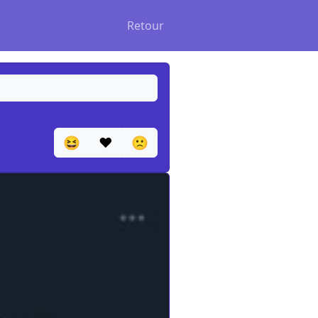
Retour
😆
❤️
🙁