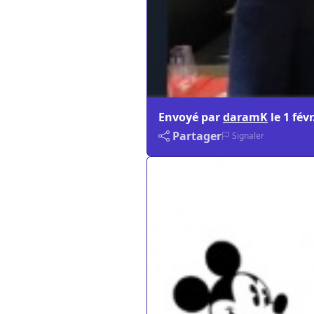
Envoyé par
daramK
le
1 févr
Partager
Signaler