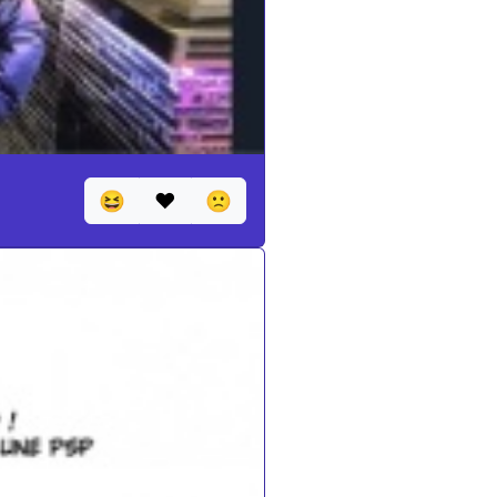
😆
❤️
🙁