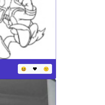
😆
❤️
🙁