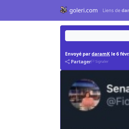
goleri.com
Liens de
da
Envoyé par
daramK
le
6 févr
Partager
Signaler